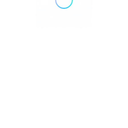
ont experience
lippines 4226.