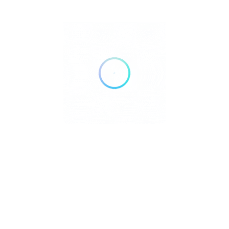
Amarela Resort
+63 917 6230557, +63 38 4160096, +63
917 7747200
Bohol
Atmosphere Resorts & Spa
+63 917 700 2048
Negros Oriental