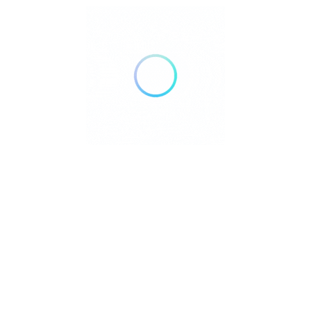
Culion Island
0921 394 7106
Palawan