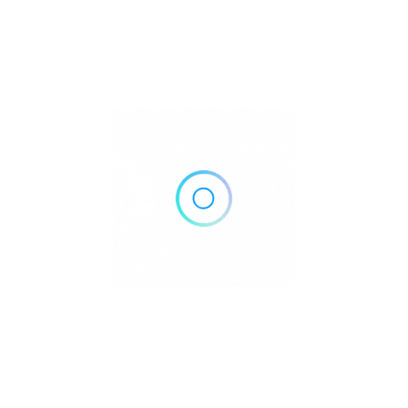
an Lake
1 1005